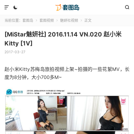



当前位置：
套图岛
套图视频
魅妍社视频
正文



[MiStar魅妍社] 2016.11.14 VN.020 赵小米
Kitty [1V]
2017-03-27
赵小米Kitty苏梅岛旅拍视频上架~拍摄的一些花絮MV，长
度为8分钟，大小700多M~