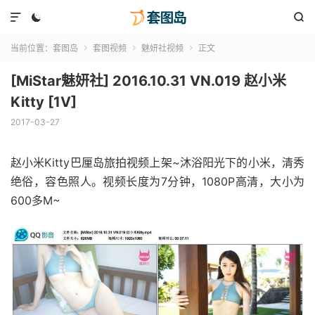



当前位置：
套图岛
套图视频
魅妍社视频
正文



[MiStar魅妍社] 2016.10.31 VN.019 赵小米
Kitty [1V]
2017-03-27
赵小米Kitty巴厘岛旅拍视频上架~沐浴阳光下的小米，清秀
绝俗，容色照人。视频长度为7分钟，1080P高清，大小为
600多M~