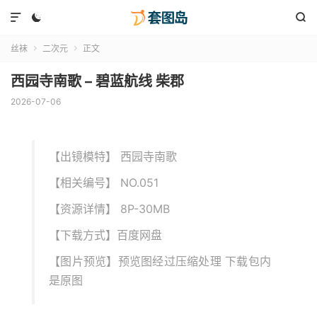



丝袜
二次元
正文


西园寺南歌 – 碧蓝航线 柴郡
2026-07-06
【出镜模特】 西园寺南歌
【相关编号】 NO.051
【资源详情】 8P-30MB
【下载方式】百度网盘
【图片预览】预览图经过压缩处理 下载包内
是原图