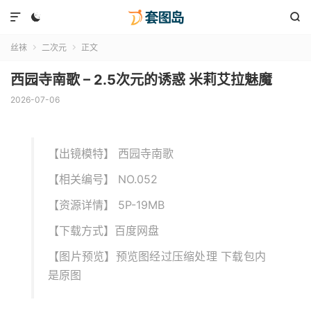



丝袜
二次元
正文


西园寺南歌 – 2.5次元的诱惑 米莉艾拉魅魔
2026-07-06
【出镜模特】 西园寺南歌
【相关编号】 NO.052
【资源详情】 5P-19MB
【下载方式】百度网盘
【图片预览】预览图经过压缩处理 下载包内
是原图