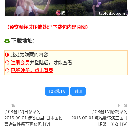
（预览图经过压缩处理 下载包内是原图）
下载地址：
此处为隐藏的内容！
注册会员
并登陆后，才能查看
已经注册，点击登录
108酱TV
刘珊
上一篇
下一篇
[108酱TV]日系系列
[108酱TV]影视系列
2016.09.01 涉谷由里–日本国民
2016.09.01 陈雅曼饰演三国时
票选最性感写真女优 [1V]
期第一美女 [1V]