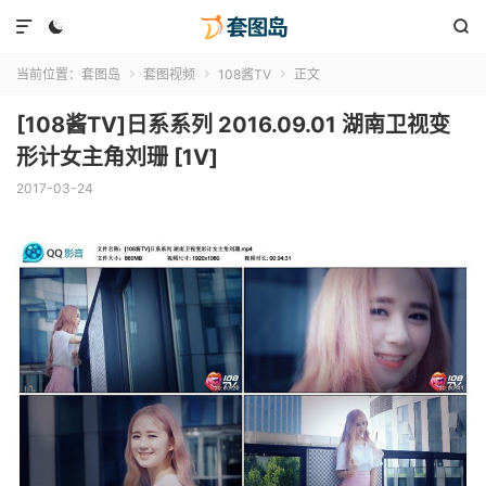



当前位置：
套图岛
套图视频
108酱TV
正文



[108酱TV]日系系列 2016.09.01 湖南卫视变
形计女主角刘珊 [1V]
2017-03-24