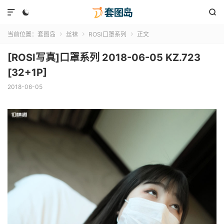



当前位置：
套图岛
丝袜
ROSI口罩系列
正文



[ROSI写真]口罩系列 2018-06-05 KZ.723
[32+1P]
2018-06-05