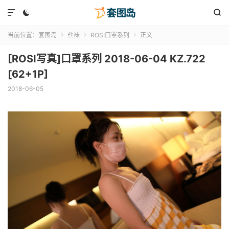



当前位置：
套图岛
丝袜
ROSI口罩系列
正文



[ROSI写真]口罩系列 2018-06-04 KZ.722
[62+1P]
2018-06-05