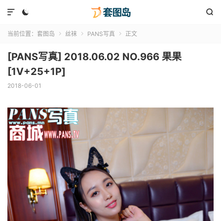



当前位置：
套图岛
丝袜
PANS写真
正文



[PANS写真] 2018.06.02 NO.966 果果
[1V+25+1P]
2018-06-01