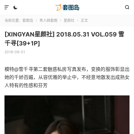



当前位置：
套图岛
秀人网套图
星颜社
正文



[XINGYAN星颜社] 2018.05.31 VOL.059 雪
千寻[39+1P]
2018-06-01
模特@雪千寻第二套魅惑私房写真发布，变换的服饰彰显出
她的千娇百媚，从容优雅的举止中，不经意地散发出成熟女
人特有的性感和芬芳