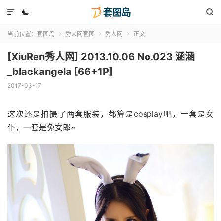



当前位置：
套图岛
秀人网套图
秀人网
正文



[XiuRen秀人网] 2013.10.06 No.023 涵涵
_blackangela [66+1P]
2017-03-17
这次还是拍摄了两套服装，都算是cosplay吧，一套是女
仆，一套是兔女郎~