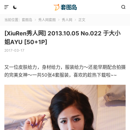



当前位置：
套图岛
秀人网套图
秀人网
正文



[XiuRen秀人网] 2013.10.05 No.022 于大小
姐AYU [50+1P]
2017-03-17
又一位皮肤给力，身材给力，服装给力～还能早期配合拍摄
的完美女神～一共50张4套服装，喜欢的趁热下载啦~~