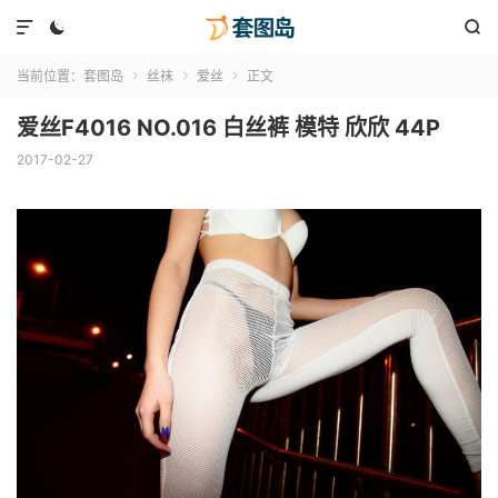



当前位置：
套图岛
丝袜
爱丝
正文



爱丝F4016 NO.016 白丝裤 模特 欣欣 44P
2017-02-27