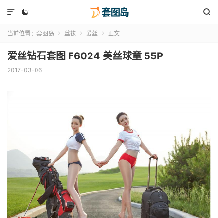



当前位置：
套图岛
丝袜
爱丝
正文



爱丝钻石套图 F6024 美丝球童 55P
2017-03-06