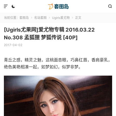



当前位置：
套图岛
名站套图
Ugirls爱尤物
正文



[Ugirls尤果网]爱尤物专辑 2016.03.22
No.308 孟狐狸 梦狐传说 [40P]
2017-04-02
青丘之感，精灵之魅，这桃面杏眼，巧鼻红唇，香肩豪乳，
绝色美艳相凑一起，如梦如幻，似梦非梦。