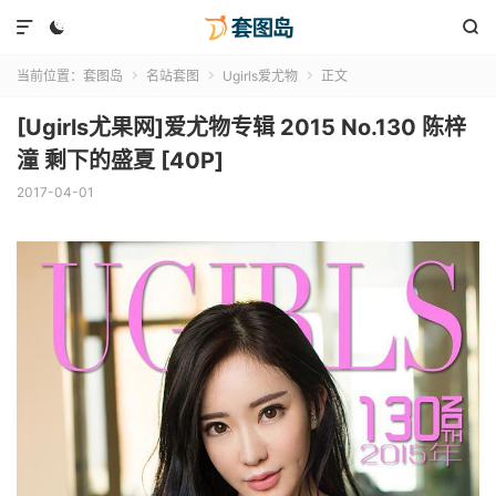



当前位置：
套图岛
名站套图
Ugirls爱尤物
正文



[Ugirls尤果网]爱尤物专辑 2015 No.130 陈梓
潼 剩下的盛夏 [40P]
2017-04-01