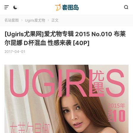



名站套图
Ugirls爱尤物
正文


[Ugirls尤果网]爱尤物专辑 2015 No.010 布莱
尔昆娜 D杯混血 性感来袭 [40P]
2017-04-01