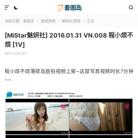



当前位置：
套图岛
套图视频
魅妍社视频
正文



[MiStar魅妍社] 2016.01.31 VN.008 程小烦不
烦 [1V]
2017-03-27
程小烦不烦薄荷岛旅拍视频上架~这部写真视频时长7分钟
~~