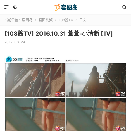



当前位置：
套图岛
套图视频
108酱TV
正文



[108酱TV] 2016.10.31 萱萱-小清新 [1V]
2017-03-24