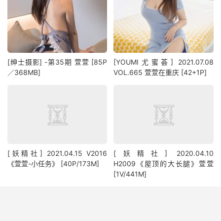
[绅士摄影] -第35期 萱萱 [85P
[YOUMI尤蜜荟] 2021.07.08
／368MB]
VOL.665 萱萱在重庆 [42+1P]
[妖精社] 2021.04.15 V2016
[妖精社] 2020.04.10
《萱萱-小任务》 [40P/173M]
H2009《屋顶的大长腿》萱萱
[1V/441M]