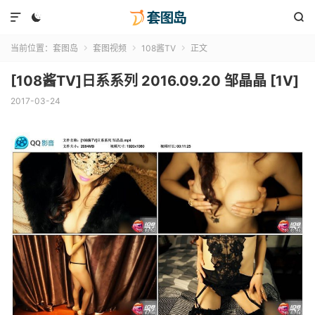



当前位置：
套图岛
套图视频
108酱TV
正文



[108酱TV]日系系列 2016.09.20 邹晶晶 [1V]
2017-03-24