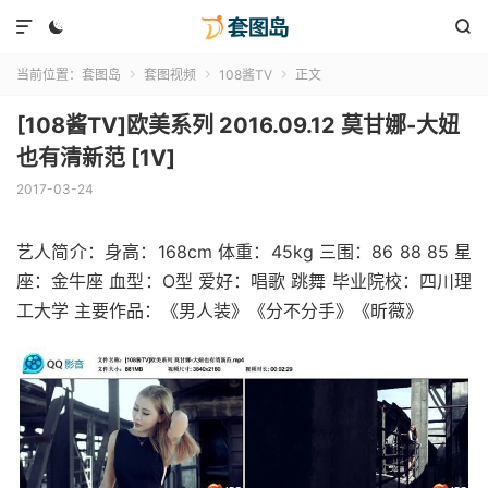



当前位置：
套图岛
套图视频
108酱TV
正文



[108酱TV]欧美系列 2016.09.12 莫甘娜-大妞
也有清新范 [1V]
2017-03-24
艺人简介：身高：168cm 体重：45kg 三围：86 88 85 星
座：金牛座 血型：O型 爱好：唱歌 跳舞 毕业院校：四川理
工大学 主要作品：《男人装》《分不分手》《昕薇》