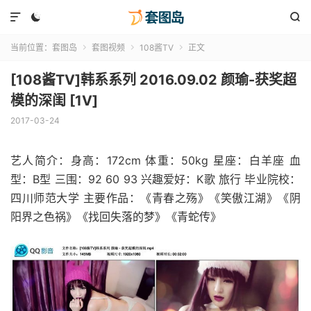



当前位置：
套图岛
套图视频
108酱TV
正文



[108酱TV]韩系系列 2016.09.02 颜瑜-获奖超
模的深闺 [1V]
2017-03-24
艺人简介：身高：172cm 体重：50kg 星座：白羊座 血
型：B型 三围：92 60 93 兴趣爱好：K歌 旅行 毕业院校：
四川师范大学 主要作品：《青春之殇》《笑傲江湖》《阴
阳界之色祸》《找回失落的梦》《青蛇传》