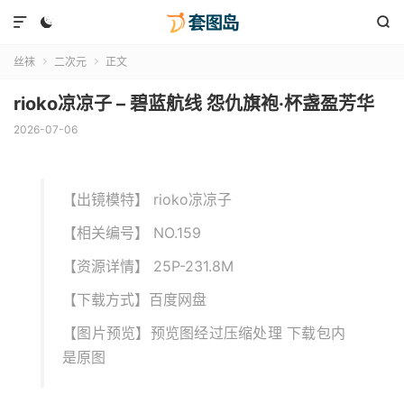



丝袜
二次元
正文


rioko凉凉子 – 碧蓝航线 怨仇旗袍·杯盏盈芳华
2026-07-06
【出镜模特】 rioko凉凉子
【相关编号】 NO.159
【资源详情】 25P-231.8M
【下载方式】百度网盘
【图片预览】预览图经过压缩处理 下载包内
是原图