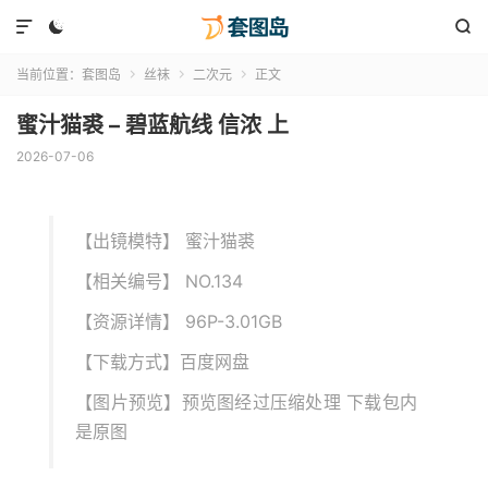



当前位置：
套图岛
丝袜
二次元
正文



蜜汁猫裘 – 碧蓝航线 信浓 上
2026-07-06
【出镜模特】 蜜汁猫裘
【相关编号】 NO.134
【资源详情】 96P-3.01GB
【下载方式】百度网盘
【图片预览】预览图经过压缩处理 下载包内
是原图