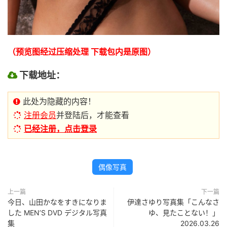
（预览图经过压缩处理 下载包内是原图）
下载地址：
此处为隐藏的内容！
注册会员
并登陆后，才能查看
已经注册，点击登录
偶像写真
上一篇
下一篇
今日、山田かなをすきになりま
伊達さゆり写真集「こんなさ
した MEN’S DVD デジタル写真
ゆ、見たことない！」
集
2026.03.26