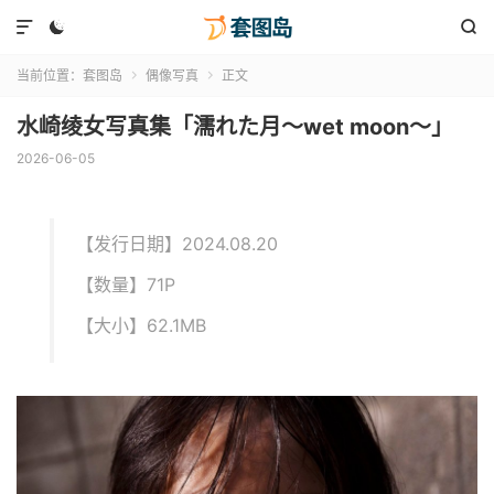



当前位置：
套图岛
偶像写真
正文


水崎绫女写真集「濡れた月～wet moon～」
2026-06-05
【发行日期】2024.08.20
【数量】71P
【大小】62.1MB