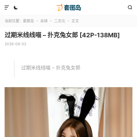



当前位置：
套图岛
丝袜
二次元
正文



过期米线线喵 – 扑克兔女郎 [42P-138MB]
2026-06-02
过期米线线喵 – 扑克兔女郎