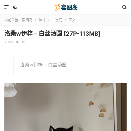



当前位置：
套图岛
丝袜
二次元
正文



洛桑w伊梓 – 白丝汤圆 [27P-113MB]
2026-06-02
洛桑w伊梓 – 白丝汤圆