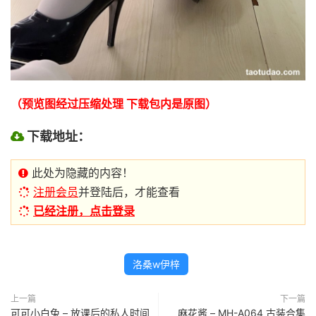
（预览图经过压缩处理 下载包内是原图）
下载地址：
此处为隐藏的内容！
注册会员
并登陆后，才能查看
已经注册，点击登录
洛桑w伊梓
上一篇
下一篇
可可小白兔 – 放课后的私人时间
麻花酱 – MH-A064 古装合集