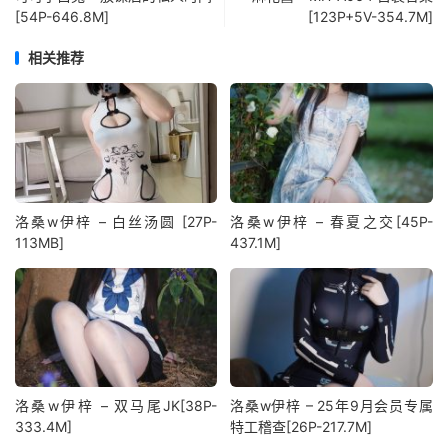
[54P-646.8M]
[123P+5V-354.7M]
相关推荐
洛桑w伊梓 – 白丝汤圆 [27P-
洛桑w伊梓 – 春夏之交[45P-
113MB]
437.1M]
洛桑w伊梓 – 双马尾JK[38P-
洛桑w伊梓 – 25年9月会员专属
333.4M]
特工稽查[26P-217.7M]