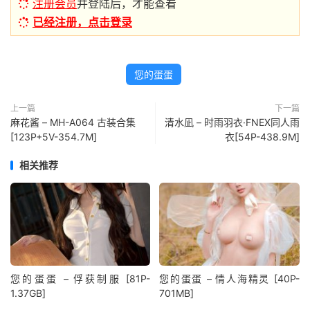
注册会员
并登陆后，才能查看
已经注册，点击登录
您的蛋蛋
上一篇
下一篇
麻花酱 – MH-A064 古装合集
清水凪 – 时雨羽衣·FNEX同人雨
[123P+5V-354.7M]
衣[54P-438.9M]
相关推荐
您的蛋蛋 – 俘获制服 [81P-
您的蛋蛋 – 情人海精灵 [40P-
1.37GB]
701MB]