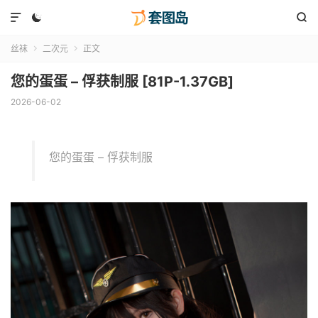



丝袜
二次元
正文


您的蛋蛋 – 俘获制服 [81P-1.37GB]
2026-06-02
您的蛋蛋 – 俘获制服