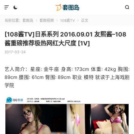



当前位置：
套图岛
套图视频
108酱TV
正文



[108酱TV]日系系列 2016.09.01 友熙酱–108
酱重磅推荐极热网红大尺度 [1V]
2017-03-24
艺人简介：星座: 金牛座 身高: 173cm 体重: 42kg 胸围:
89cm 腰围: 61cm 臀围: 89cm 职业 模特 就读于上海戏剧
学院