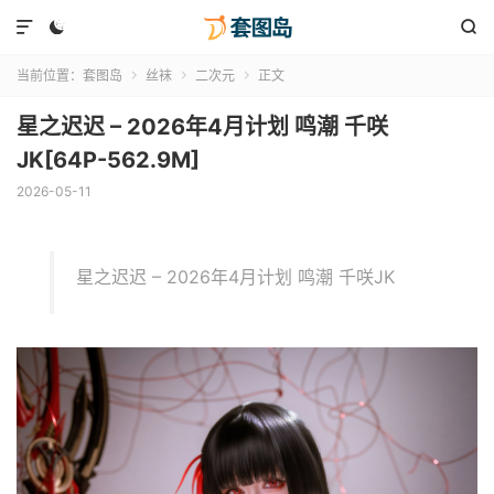



当前位置：
套图岛
丝袜
二次元
正文



星之迟迟 – 2026年4月计划 鸣潮 千咲
JK[64P-562.9M]
2026-05-11
星之迟迟 – 2026年4月计划 鸣潮 千咲JK