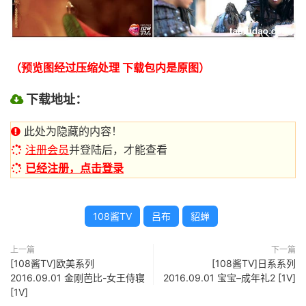
（预览图经过压缩处理 下载包内是原图）
下载地址：
此处为隐藏的内容！
注册会员
并登陆后，才能查看
已经注册，点击登录
108酱TV
吕布
貂蝉
上一篇
下一篇
[108酱TV]欧美系列
[108酱TV]日系系列
2016.09.01 金刚芭比-女王侍寝
2016.09.01 宝宝–成年礼2 [1V]
[1V]