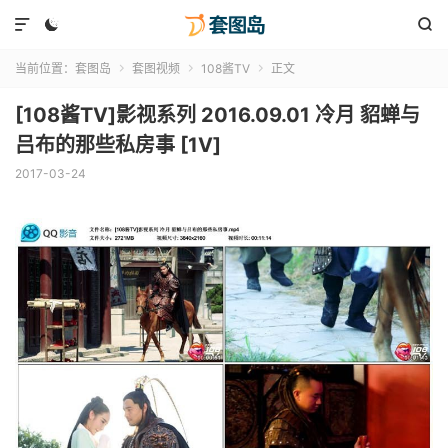



当前位置：
套图岛
套图视频
108酱TV
正文



[108酱TV]影视系列 2016.09.01 冷月 貂蝉与
吕布的那些私房事 [1V]
2017-03-24