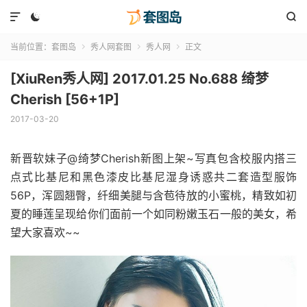



当前位置：
套图岛
秀人网套图
秀人网
正文



[XiuRen秀人网] 2017.01.25 No.688 绮梦
Cherish [56+1P]
2017-03-20
新晋软妹子@绮梦Cherish新图上架~写真包含校服内搭三
点式比基尼和黑色漆皮比基尼湿身诱惑共二套造型服饰
56P，浑圆翘臀，纤细美腿与含苞待放的小蜜桃，精致如初
夏的睡莲呈现给你们面前一个如同粉嫩玉石一般的美女，希
望大家喜欢~~