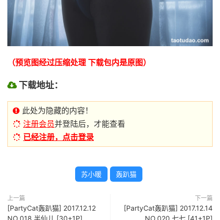
（预览图经过压缩处理 下载包内是原图）
下载地址：
此处为隐藏的内容！
注册会员
并登陆后，才能查看
已经注册，点击登录
苏小暖
轰趴猫
上一篇
下一篇
[PartyCat轰趴猫] 2017.12.12
[PartyCat轰趴猫] 2017.12.14
NO.018 半仙儿 [30+1P]
NO.020 七七 [41+1P]