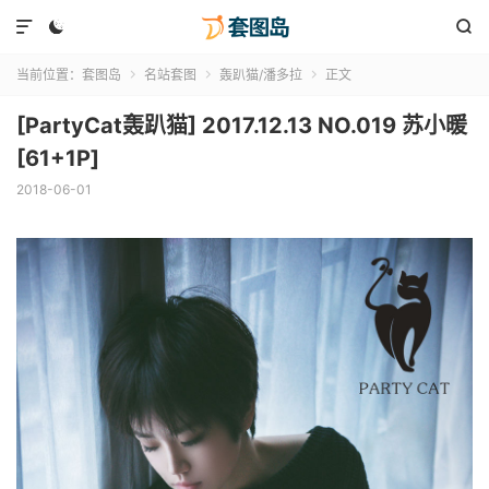



当前位置：
套图岛
名站套图
轰趴猫/潘多拉
正文



[PartyCat轰趴猫] 2017.12.13 NO.019 苏小暖
[61+1P]
2018-06-01