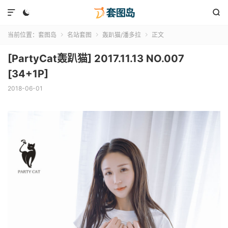



当前位置：
套图岛
名站套图
轰趴猫/潘多拉
正文



[PartyCat轰趴猫] 2017.11.13 NO.007
[34+1P]
2018-06-01