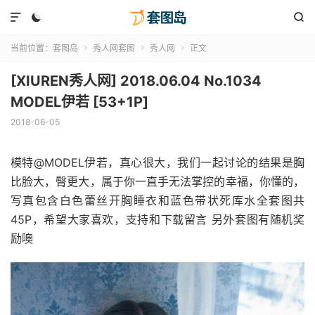



当前位置：
套图岛
秀人网套图
秀人网
正文



[XIUREN秀人网] 2018.06.04 No.1034
MODEL伊若 [53+1P]
2018-06-05
模特@MODEL伊若，真心很大，我们一起讨论的结果是胸
比脸大，臀更大，属于你一直手无法掌控的幸福，你懂的，
写真包含白色蕾丝开胸睡衣和蓝色带状死库水全套图共
45P，希望大家喜欢，支持和下载留言 另外套图有随机奖
励噢