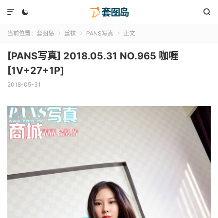



当前位置：
套图岛
丝袜
PANS写真
正文



[PANS写真] 2018.05.31 NO.965 咖喱
[1V+27+1P]
2018-05-31