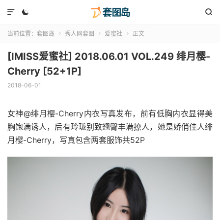



当前位置：
套图岛
秀人网套图
爱蜜社
正文



[IMISS爱蜜社] 2018.06.01 VOL.249 绯月樱-
Cherry [52+1P]
2018-06-01
女神@绯月樱-Cherry内衣写真发布，前有低胸内衣显得美
胸饱满诱人，后有玲珑别致翘臀丰满撩人，她是娇俏佳人绯
月樱-Cherry，写真包含两套服饰共52P