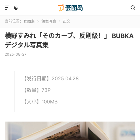



当前位置：
套图岛
偶像写真
正文


横野すみれ「そのカーブ、反則級！」 BUBKA
デジタル写真集
2025-08-27
【发行日期】2025.04.28
【数量】78P
【大小】100MB