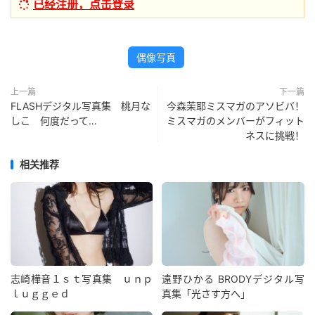
已经注册，点击登录
偶像写真
上一篇
下一篇
FLASHデジタル写真集 桃月な
今森茉耶ミスマガのアソビバ！
しこ 何度だって…
ミスマガのメンバーがフィット
ネスに挑戦！
相关推荐
志崎樺音１ｓｔ写真集 ｕｎｐ
遠野ひかる BRODYデジタル写
ｌｕｇｇｅｄ
真集「光さす方へ」