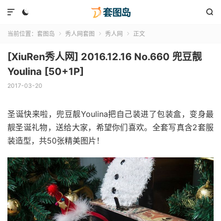



当前位置：
套图岛
秀人网套图
秀人网
正文



[XiuRen秀人网] 2016.12.16 No.660 兜豆靓
Youlina [50+1P]
2017-03-20
圣诞快来啦，兜豆靓Youlina把自己装进了包装盒，变身最
靓圣诞礼物，送给大家，希望你们喜欢。全套写真含2套服
装造型，共50张精美图片！