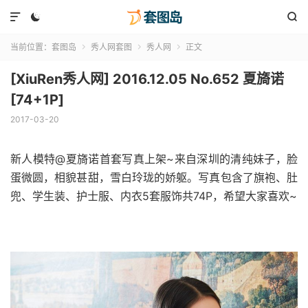



当前位置：
套图岛
秀人网套图
秀人网
正文



[XiuRen秀人网] 2016.12.05 No.652 夏旖诺
[74+1P]
2017-03-20
新人模特@夏旖诺首套写真上架~来自深圳的清纯妹子，脸
蛋微圆，相貌甚甜，雪白玲珑的娇躯。写真包含了旗袍、肚
兜、学生装、护士服、内衣5套服饰共74P，希望大家喜欢~