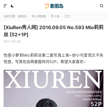



当前位置：
套图岛
秀人网套图
秀人网
正文



[XiuRen秀人网] 2016.09.05 No.593 Mio莉莉
丝 [52+1P]
2017-03-20
性感小萝莉Mio莉莉丝第二套写真上架~娇小可爱而又不失
性感，写真包含两套服饰共52P，希望大家喜欢~