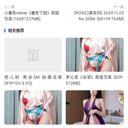
上一篇
下一篇
小薯条neinei《薯条下厨》原版
[ROSI口罩系列] 2024.11.23
写真 [106P-377MB]
No.3086 [89+1P-154M]
相关推荐
玥儿玥 黑丝SM 拍摄花絮
李沁恩《浴室》原版写真 [82P-
[91P+5V-3.5G]
572MB]