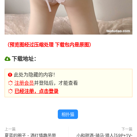
（预览图经过压缩处理 下载包内是原图）
下载地址：
此处为隐藏的内容！
注册会员
并登陆后，才能查看
已经注册，点击登录
相扑猫
上一篇
下一篇
夏蓝的圈子 - 酒红情趣吊带
小和甜酒-骑马·猎人[59P+1V-