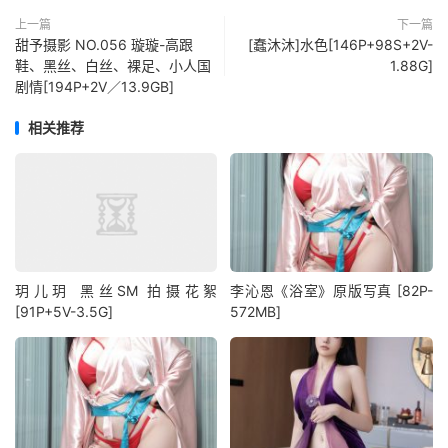
上一篇
下一篇
甜予摄影 NO.056 璇璇-高跟
[蠢沐沐]水色[146P+98S+2V-
鞋、黑丝、白丝、裸足、小人国
1.88G]
剧情[194P+2V／13.9GB]
相关推荐
玥儿玥 黑丝SM 拍摄花絮
李沁恩《浴室》原版写真 [82P-
[91P+5V-3.5G]
572MB]