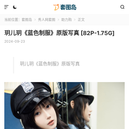



当前位置：
套图岛
秀人网套图
助力购
正文



玥儿玥《蓝色制服》原版写真 [82P-1.75G]
2024-09-23
玥儿玥《蓝色制服》原版写真