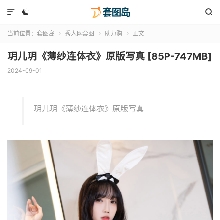



当前位置：
套图岛
秀人网套图
助力购
正文



玥儿玥《薄纱连体衣》原版写真 [85P-747MB]
2024-09-01
玥儿玥《薄纱连体衣》原版写真