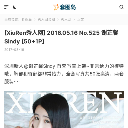



当前位置：
套图岛
秀人网套图
秀人网
正文



[XiuRen秀人网] 2016.05.16 No.525 谢芷馨
Sindy [50+1P]
2017-03-19
深圳新人@谢芷馨Sindy 首套写真上架~非常给力的模特
哦，胸部和臀部都非常给力，全套写真共50张高清，两套
服装~~