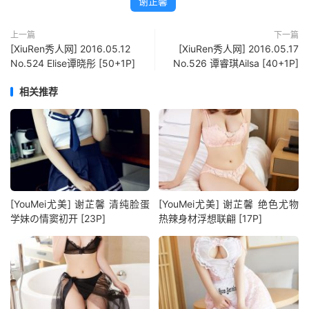
谢芷馨
上一篇
下一篇
[XiuRen秀人网] 2016.05.12
[XiuRen秀人网] 2016.05.17
No.524 Elise谭晓彤 [50+1P]
No.526 谭睿琪Ailsa [40+1P]
相关推荐
[YouMei尤美] 谢芷馨 清纯脸蛋
[YouMei尤美] 谢芷馨 绝色尤物
学妹の情窦初开 [23P]
热辣身材浮想联翩 [17P]