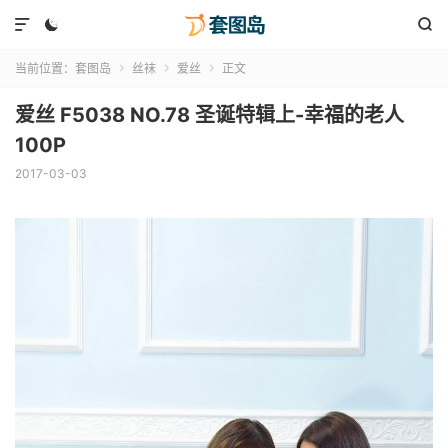



当前位置：
套图岛
丝袜
爱丝
正文



爱丝 F5038 NO.78 圣诞特辑上-幸福的老人
100P
2017-03-03