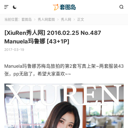



当前位置：
套图岛
秀人网套图
秀人网
正文



[XiuRen秀人网] 2016.02.25 No.487
Manuela玛鲁娜 [43+1P]
2017-03-19
Manuela玛鲁娜苏梅岛旅拍的第2套写真上架~两套服装43
张，pp无敌了，希望大家喜欢~~