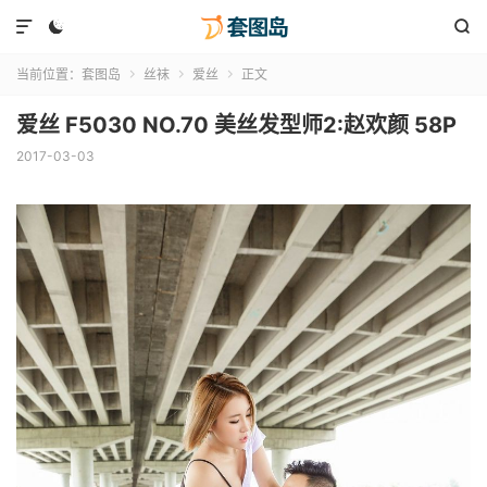



当前位置：
套图岛
丝袜
爱丝
正文



爱丝 F5030 NO.70 美丝发型师2:赵欢颜 58P
2017-03-03