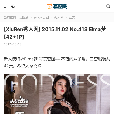



当前位置：
套图岛
秀人网套图
秀人网
正文



[XiuRen秀人网] 2015.11.02 No.413 Elma梦
[42+1P]
2017-03-18
新人模特@Elma梦 写真套图~~不错的妹子哦，三套服装共
42张，希望大家喜欢~~