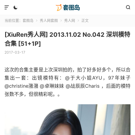



当前位置：
套图岛
秀人网套图
秀人网
正文



[XiuRen秀人网] 2013.11.02 No.042 深圳模特
合集 [51+1P]
2017-03-17
这次的合集主要是上次深圳拍的，拍了好多好多个，所以合
集出一套：出镜模特有：@于大小姐AYU，97年妹子
@christine潴潴 @卓琳妹妹 @战辰辰Charis ，后面的模特
张数不多，但很精彩呢。。